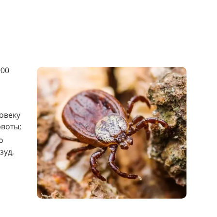
000
овеку
рвоты;
о
зуд,